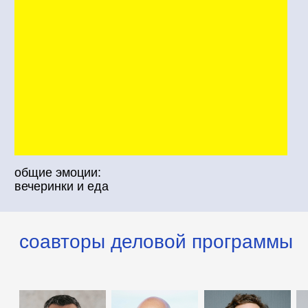
Восточная Европа
и Центральная
Азия
деловая программа
неделовая
программа
деловые разговоры
продолжаются за ужином,
а новые идеи появляются
между лекциями и встречами
живое
общение
неформальное
без рамок и ролей
общение