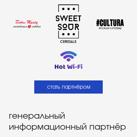
хочешь быть в курсе
всех новостей?
напиши свой e-mail, чтобы первым
узнавать о новостях, акциях и прочих
фишках от Gastreet team
mail@example.com
я ознакомлен и согласен с положениями
оферты
я ознакомлен и согласен с положениями
политики в
отношении обработки персональных данных
я предоставляю свое
согласие на обработку
персональных данных
я
согласен получать новости и рекламные рассылки
подписаться