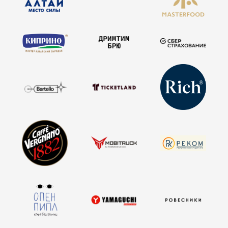
стать инфопартнёром