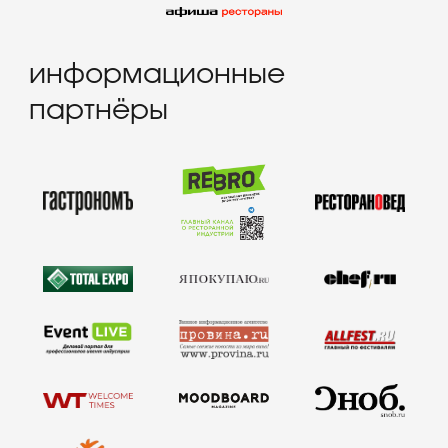
способы оплаты
договор оферта
оферта детского кемпа
«гастритик»
политика в отношении
обработки персональных
данных «гастритик»
написать в whatsapp
политика обработки
персональных данных
согласие на обработку
персональных данных
согласие на получение
рассылки
согласие на размещение
отзывов
8 800 700 93 20 (горячая линия) gastreet —
international restaurant show
услуги оказывает общество с ограниченной
ответственностью «сирокко»
354053, россия, краснодарский край, г. сочи,
ул. фадеева, д. 5, кв. 22
инн 2320238493, огрн 1162366052705