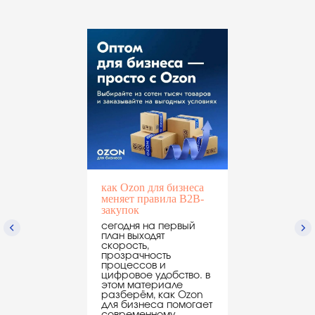
целое десятилетие объединяем
рестораторов, производителей
и поставщиков — тех, кто двигает
индустрию вперёд
присоединяйтесь к бизнес-кампусу
ресторанной индустрии
стать партнёром
как Ozon для бизнеса
меняет правила B2B-
закупок
партнёры по организации
сегодня на первый
план выходят
скорость,
прозрачность
процессов и
цифровое удобство. в
этом материале
разберём, как Ozon
для бизнеса помогает
современному