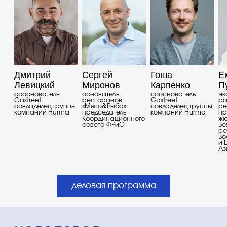
общие эмоции:
среда, в которой
вечеринки и еда
естественно быть
собой
смотреть программу
билеты