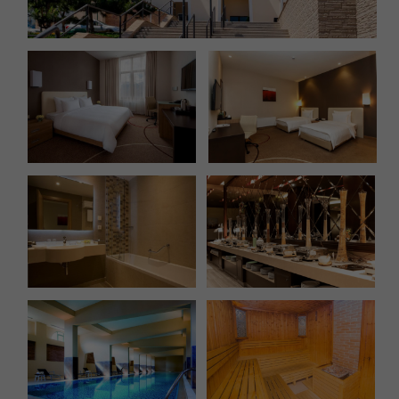
Новотель Фит 4★
входит в стоимость:
завтрак
бассейн