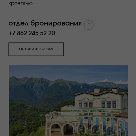
Панорама by Mercure 4★
входит в стоимость:
завтрак
бассейн
спа
тренажерный зал