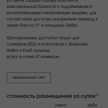
спокойную и комфортную атмосферу для
отдыха.
забронировать номер можно, отправив заявку
на электронную почту:
reservation.hotel@kpresort.ru
стоимость размещения за сутки*:
дабл
сингл
улучшенный
15 400₽
17 600₽
улучшенный, вид на
15 400₽
17 600₽
горы
люкс
продано
продано
представительский люкс
25 800₽
28 000₽
пентхаус, 2 этажа, с террасой
60 300₽
и двумя спальнями
люкс «красная поляна» 2 этажа,
100 000₽
с террасой и тремя спальнями
отдел бронирования
+7 862 245 55 24
reservation.hotel@kpresort.ru