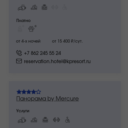
КЦ Сбербанка
только для участников
с билетами ReBro и Клуб сильных
Услуги
Платно
от 5-ти ночей
от 15 600 ₽/сут.
оставить заявку
не распространяется на отели города Gastreet 960