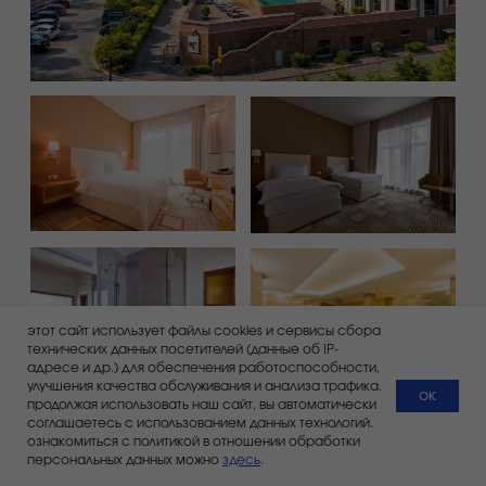
платные услуги:
размещение
с домашними животными
детская комната
минимальный срок бронирования
4 ночи: 7-11 июня или 8-12 июня
самый романтичный отель курорта,
окружённый со всех сторон панорамными
горными пейзажами. он расположен в
непосредственной близости от канатной
дороги и центральной площади города
Gastreet, сочетая уединение и удобный
доступ к основным локациям.
в отеле 115 номеров, создающих комфортную
этот сайт использует файлы cookies и сервисы сбора
и спокойную атмосферу для отдыха.
технических данных посетителей (данные об IP-
адресе и др.) для обеспечения работоспособности,
забронировать номер можно, отправив
заявку на электронную почту:
улучшения качества обслуживания и анализа трафика.
reservation.hotel@kpresort.ru
ок
продолжая использовать наш сайт, вы автоматически
соглашаетесь с использованием данных технологий.
стоимость размещения за сутки*:
ознакомиться с политикой в отношении обработки
персональных данных можно
здесь
.
сингл
дабл