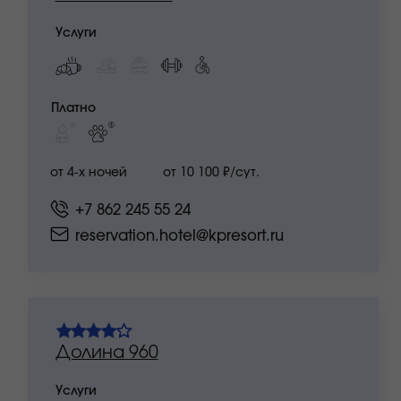
Платно
от 9 550 ₽/сут.
от 4-х ночей
+7 862 245 55 24
reservation.hotel@kpresort.ru
Риксос
только для участников
с билетами ReBro и Клуб сильных
Услуги
Платно
от 5-ти ночей
от 19 050 ₽/сут.
распродано