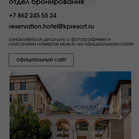
люкс
продано
продано
представительский
15 000₽
16 650₽
люкс
пентхаус - с двумя
76 150 ₽
спальнями
отдел бронирования
+7 862 245 55 24
reservation.hotel@kpresort.ru
ознакомиться детально с фотографиями
и описанием номеров можно на
официальном сайте
официальный сайт