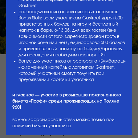
Gastreet
отели города Gastreet 960
спецпредложение от зала игровых автоматов
Bonus Slots: всем участникам Gastreet дарят 500
бронирование отелей открыто.
приветственных баллов на игру и бесплатный
вся актуальная информация по наличию
номеров и ценам только на этой странице.
напиток в баре. 6-13.06. для всех гостей (вне
зависимости от того, зарегистрирован гость в
лишь 2000 участников смогут забронировать
игорной зоне или нет) , единоразово 500 баллов
номер на высоте 960, жить в самом сердце
и приветственный напитоу по бейджу/браслету.
города Gastreet, получить дополнительные
для посещения необходим паспорт, 18+
бонусы от Курорта Красная Поляна и
бонус для участников от ресторана «Бумбараш»
участвовать в розыгрыше пожизненного билета
«Профи»!
- фирменный коктейль с логотипом Gastreet,
не забудьте купить билет участника, ведь
который участники смогут получить при
только с ним вы сможете забронировать отель.
предъявлении карточки участника
и главное — участие в розыгрыше пожизненного
билета «Профи» среди проживающих на Поляне
Новотель Резорт и спа
960!
Услуги
важно: забронировать отель можно только при
наличии билета участника
Платно