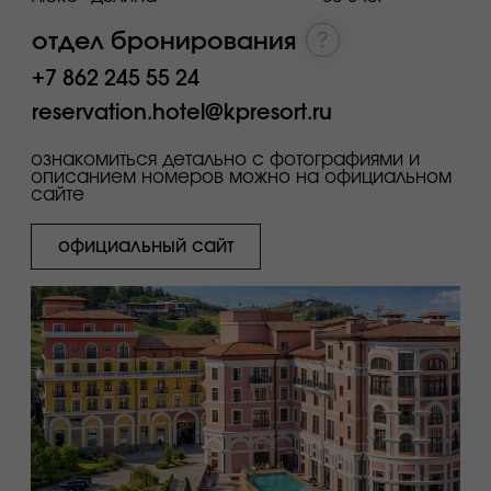
Новотель Резорт и спа 5★
входит в стоимость:
завтрак
бассейн
спа
тренажерный зал
номера для людей
с ограниченными
возможностями