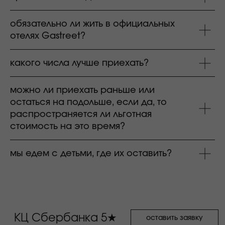
делюкс с одной
продано
продано
большой кроватью
обязательно ли жить в официальных
отелях Gastreet?
делюкс с 2-мя
17 400₽
15 600₽
раздельными
кроватями
продано
какого числа лучше приехать?
продано
улучшенный с одной
большой кроватью
продано
продано
можно ли приехать раньше или
улучшенный с 2-мя
раздельными
остаться на подольше, если да, то
кроватями
продано
продано
распространяется ли льготная
стоимость на это время?
люкс с одной
большой кроватью
продано
продано
улучшенный люкс с
мы едем с детьми, где их оставить?
одной большой
кроватью
отдел бронирования
+7 862 245 52 20
оставить заявку