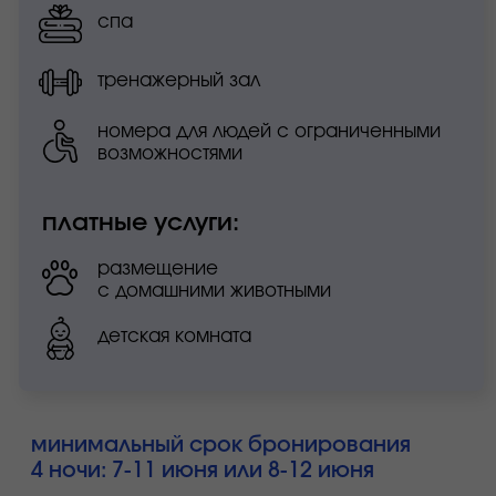
стоимость размещения за сутки*:
сингл
дабл
классический
9 550₽
11 400₽
вид во внутренний двор,
может быть шумно, окна
не открываются
классический
продано
продано
улучшенный
привилегия
продано
продано
часть номеров с видом
во внутренний двор,
может быть шумно, окна
не открываются
привилегия люкс
17 000₽
18 850₽
семейный люкс
21 950₽
23 800₽
вид во внутренний двор,
может быть шумно, окна
не открываются
отдел бронирования
+7 862 245 55 24
reservation.hotel@kpresort.ru