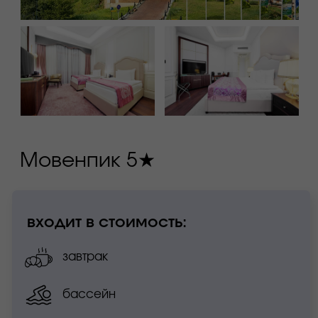
номера для людей
с ограниченными
возможностями
платные услуги:
размещение
с домашними животными
детская комната
минимальный срок бронирования
4 ночи: 7-11 июня или 8-12 июня
самый большой отель курорта и один из
самых популярных среди участников.
оптимальное сочетание цены и качества.
обращаем внимание: часть номеров выходит
во внутренний двор, где сосредоточена
активная жизнь Gastreet — шумная,
динамичная и по-настоящему атмосферная. в
таких номерах окна не открываются, и
уровень шума может быть выше.
в отеле 298 номеров, что позволяет выбрать
подходящий вариант для любого формата
проживания.
забронировать номер можно, отправив
заявку на электронную почту:
reservation.hotel@kpresort.ru