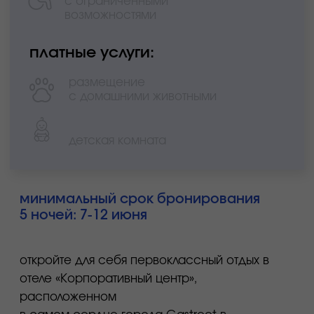
завтрак
бассейн
спа
тренажерный зал
номера для людей с ограниченными
возможностями
платные услуги:
размещение
с домашними животными
детская комната
минимальный срок бронирования
4 ночи: 7-11 июня или 8-12 июня
небольшой и уютный отель премиум-класса,
расположенный на центральной улице города
Gastreet. идеальный выбор для участников,
приезжающих вместе с семьёй.
в отеле всего 52 номера, что обеспечивает