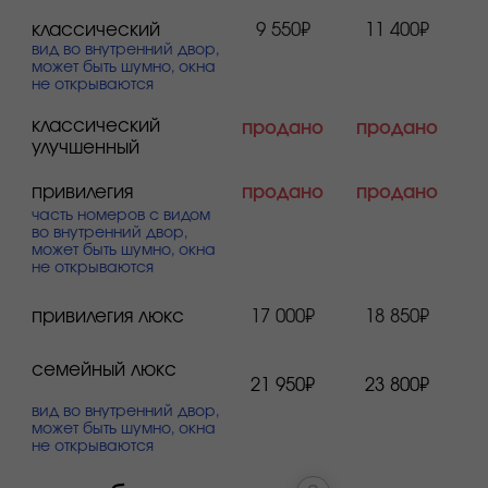
размещение
с домашними животными
детская комната
минимальный срок бронирования
4 ночи: 7-11 июня или 8-12 июня
отель находится в 10 метрах от центральной
площади города Gastreet.
ретро-футуристический интерьер и просторные
номера с системой «умный дом».
всего в отеле 77 номеров.
забронировать номер можно, отправив заявку
на электронную почту:
reservation.hotel@kpresort.ru
стоимость размещения за сутки*:
сингл
дабл
стандартный
продано
продано
стандартный, с видом
продано
продано
на горы/стандартный,
с балконом