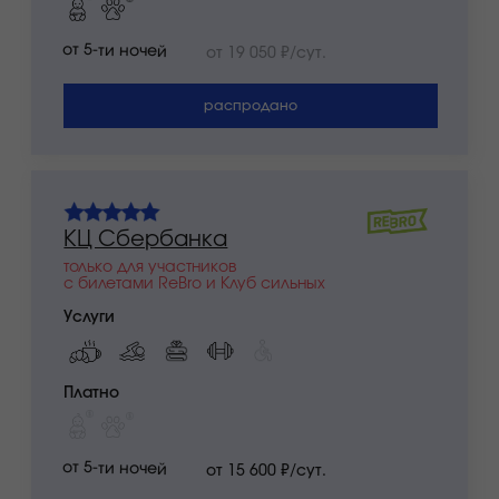
входит в стоимость:
завтрак
бассейн
спа
тренажерный зал
номера для людей
с ограниченными
возможностями
платные услуги:
размещение
с домашними животными
детская комната