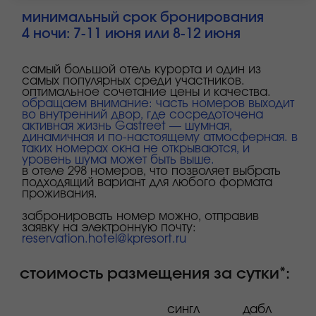
Ибис Стайлс 4★
входит в стоимость:
завтрак
бассейн
спа
тренажерный зал
номера для людей с
ограниченными
возможностями
платные услуги: