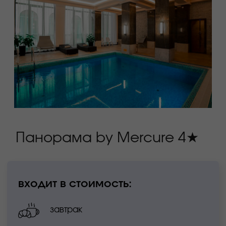
сингл
дабл
премиум
продано
продано
премиум с видом
15 400₽
17 350₽
на бассейн
виста
продано
продано
18 850₽
эксклюзивный
17 000₽
люкс «панорама»
25 270₽
27 120₽
люкс «долина»
50 540₽
отдел бронирования
+7 862 245 55 24
reservation.hotel@kpresort.ru
ознакомиться детально с фотографиями и
описанием номеров можно на официальном
сайте
официальный сайт