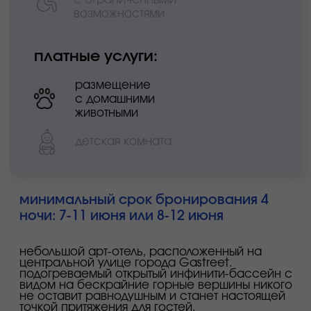
стоимость размещения за сутки*:
сингл
дабл
стандартный
10 100₽
11 750₽
улучшенный, с балконом
11 800₽
13 450₽
семейный
11 000₽
12 650₽
люкс
продано
продано
представительский люкс
19 500₽
21 150₽
отдел бронирования
+7 862 245 55 24
reservation.hotel@kpresort.ru
ознакомиться детально с фотографиями и
описанием номеров можно на официальном
сайте
официальный сайт