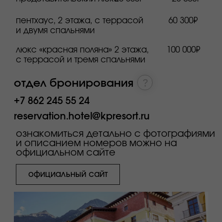
Долина 960 4★
входит в стоимость:
завтрак
бассейн
спа
тренажерный зал
номера для людей