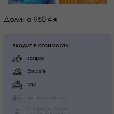
спа
тренажерный зал
номера для людей с
ограниченными
возможностями
платные услуги:
размещение
с домашними животными
детская комната
минимальный срок бронирования
4 ночи: 7-11 июня или 8-12 июня
отель находится на центральной улице
города рядом с центральной площадью.
особенно рекомендуем его шеф-поварам и
их командам, так как именно там находится
шефская площадка.
всего в отеле 92 номера.
забронировать номер можно, отправив
заявку на электронную почту:
reservation.hotel@kpresort.ru