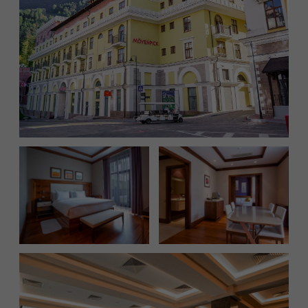
с ограниченными
возможностями
платные услуги:
размещение
с домашними
животными
детская комната
минимальный срок бронирования 4
ночи: 7-11 июня или 8-12 июня
небольшой арт-отель, расположенный на
центральной улице города Gastreet.
подогреваемый открытый инфинити-бассейн с
видом на бескрайние горные вершины никого
не оставит равнодушным и станет настоящей
точкой притяжения для гостей.
в отеле всего 48 номеров, что создаёт уютную
и приватную атмосферу для отдыха.
забронировать номер можно, отправив заявку
на электронную почту:
reservation.hotel@kpresort.ru
стоимость размещения за сутки*: