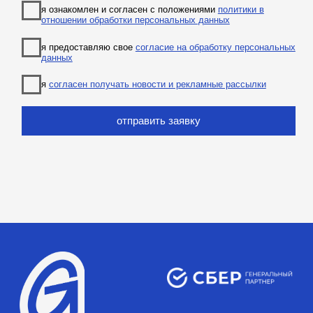
договор оферта
оферта детского кемпа
«гастритик»
политика в отношении обработки
персональных данных «гастритик»
написать в whatsapp
политика обработки персональных
данных
согласие на обработку
персональных данных
согласие на получение рассылки
согласие на размещение отзывов
8 800 700 93 20 (горячая линия) gastreet — international
restaurant show
услуги оказывает общество с ограниченной
ответственностью «сирокко»
354053, россия, краснодарский край, г. сочи, ул.
фадеева, д. 5, кв. 22
инн 2320238493, огрн 1162366052705