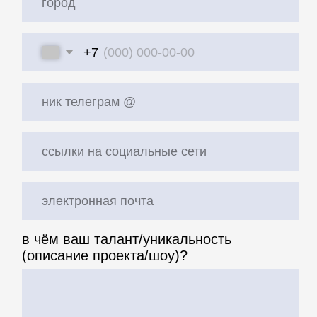
ссылки на социальные сети
электронная почта
в чём ваш талант/уникальность
(описание проекта/шоу)?
ссылка на промо/портфолио с
работами, где понятно, как выглядит
ваше выступление (ВК, ссылка на
диск). дайте нам больше информации!
почему вы хотите на Gastreet? и почему
мы должны выбрать именно вас/вашу
команду?