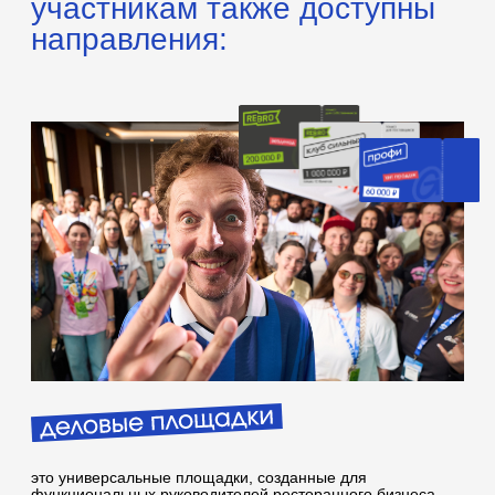
закрытая профессиональная площадка для
собственников, инвесторов и ключевых партнеров
ресторанного бизнеса
ReBro — это пространство для общения «без
посторонних», выступлений ведущих спикеров страны и
важных диалогов тет-а-тет. традиционно участников ждут
интервью и лекции признанных лидеров отрасли на
стратегические темы, а также важные знакомства на
самом высоком уровне
количество мест ограничено,
подать заявку
стать участником можно только
после подтверждения статуса