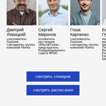
это универсальные площадки, созданные для
функциональных руководителей ресторанного бизнеса.
здесь вас ждут практические разборы и реальные кейсы от
действующих рестораторов со всей страны
часовые сессии пройдут одновременно
в двух залах. каждый зал — это уникальная программа,
включающая актуальные направления:
управление
командами, безопасность, искусственный интеллект,
работа с гостями, эффективное управление
ресурсами и реальные примеры развития бизнеса
только практическая польза и конкретные инструменты,
которые можно сразу внедрять в работу