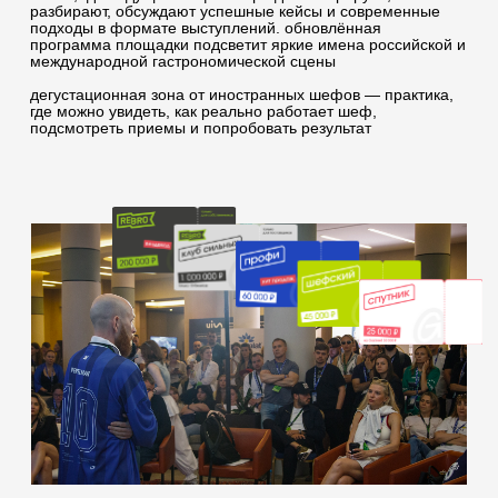
8 800 700 93 20 (горячая линия) gastreet — international
restaurant show
услуги оказывает общество с ограниченной
ответственностью «сирокко»
354053, россия, краснодарский край, г. сочи, ул.
фадеева, д. 5, кв. 22
инн 2320238493, огрн 1162366052705