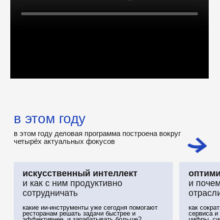
в этом году
в этом году деловая программа построена вокруг
четырёх актуальных фокусов
искусственный интеллект
оптимизация
и как с ним продуктивно
и почему это новая база для
сотрудничать
отрасли
какие ии-инструменты уже сегодня помогают
как сократить расходы, сохраняя качес
ресторанам решать задачи быстрее и
сервиса и уровень команд. трек про
эффективнее, и зарабатывать больше?
цифры, системный подход и кадровую
реальные кейсы тех, у кого получилось
политику
также разберём
актуальные для каждого трека вопросы
через призму не только российского, но и
зарубежного опыта
среди спикеров-иностранцев — звёздные
шефы и другие представители индустрии
соавторы деловой программы