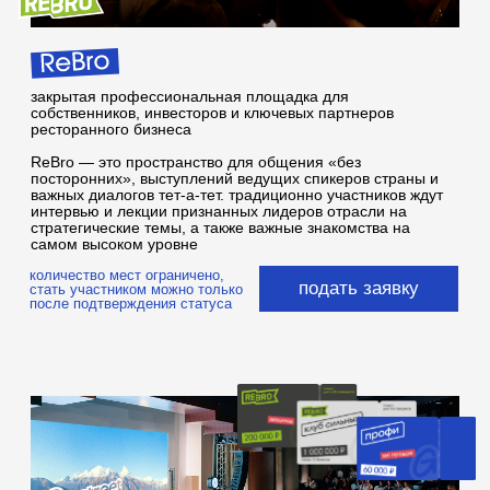
место, где ведущие шеф-повара демонстрируют,
разбирают, обсуждают успешные кейсы и современные
подходы в формате выступлений. обновлённая
программа площадки подсветит яркие имена российской и
международной гастрономической сцены
дегустационная зона от иностранных шефов — практика,
где можно увидеть, как реально работает шеф,
подсмотреть приемы и попробовать результат