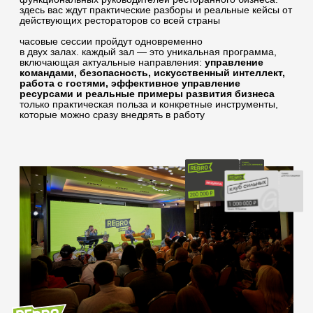
впервые главный зал города рестораторов будет открыт
для всех и станет настоящим театром Gastreet.
днём здесь будут проходить панельные дискуссии,
посвященные самым острым темам индустрии:
финансовые модели, новая налоговая реальность, рынок
франшиз, адаптация к новым нишам и др.
по вечерам — шоу:
— спектакль Евгения Гришковца (не только для участников
ReBro, для всех!);
— шоу импровизации «Сабраж»;
— «про-обзор» от «Супры» — детальный разбор
феноменального кейса ресторана, к которому уже 7 лет
стоит очередь за хинкали;
— «истории провалов» — самый любимый и нашумевший
формат.
по ночам — показы фильмов о ваших любимых шефах,
ресторанной индустрии и истории Gastreet.