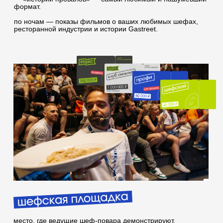
разговоров между участниками и представителями
индустрии
формат «вопрос — ответ», неформальное общение со
спикерами, автограф-сессии и просто диалоги о самом
важном в отрасли
выбрать билеты
способы оплаты
договор оферта
оферта детского кемпа
«гастритик»
политика в отношении обработки
персональных данных «гастритик»
написать в whatsapp
политика обработки персональных
данных
согласие на обработку
персональных данных
согласие на получение рассылки
согласие на размещение отзывов