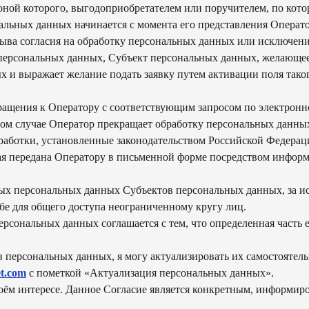
оной которого, выгодоприобретателем или поручителем, по кот
нальных данных начинается с момента его представления Операт
ыва согласия на обработку персональных данных или исключени
 персональных данных, Субъект персональных данных, желающее
х и выражает желание подать заявку путем активации поля таког
бращения к Оператору с соответствующим запросом по электрон
этом случае Оператор прекращает обработку персональных данн
работки, установленные законодательством Российской Федерац
ая передана Оператору в письменной форме посредством инфо
ых персональных данных Субъектов персональных данных, за и
е для общего доступа неограниченному кругу лиц.
рсональных данных соглашается с тем, что определенная часть
 в персональных данных, я могу актуализировать их самостоятел
et.com
с пометкой «Актуализация персональных данных».
воём интересе. Данное Согласие является конкретным, информи
способы оплаты
договор оферта