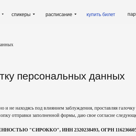
партнёрам
гд
пикеры
расписание
купить билет
данных
у персональных данных
но и не находясь под влиянием заблуждения, проставляя галочку
нопку отправки заполненной формы, даю свое согласие следующ
Ю "СИРОККО", ИНН 2320238493, ОГРН 1162366052705, да