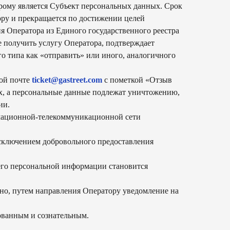
орому является Субъект персональных данных. Срок
ору и прекращается по достижении целей
я Оператора из Единого государственного реестра
 получить услугу Оператора, подтверждает
о типа как «отправить» или иного, аналогичного
ной почте
ticket@gastreet.com
с пометкой «Отзыв
ых, а персональные данные подлежат уничтожению,
ии.
рмационной-телекоммуникационной сети
сключением добровольного предоставления
 его персональной информации становится
ьно, путем направления Оператору уведомление на
рованным и сознательным.
всегда на связи