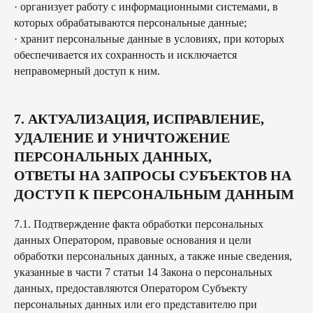
· организует работу с информационными системами, в
способы оплаты
которых обрабатываются персональные данные;
договор оферта
оферта детского кемпа
«гастритик»
· хранит персональные данные в условиях, при которых
политика в отношении обработки
персональных данных «гастритик»
обеспечивается их сохранность и исключается
написать в whatsapp
политика обработки персональных
неправомерный доступ к ним.
данных
согласие на обработку
персональных данных
согласие на получение рассылки
согласие на размещение отзывов
7. АКТУАЛИЗАЦИЯ, ИСПРАВЛЕНИЕ,
8 800 700 93 20 (горячая линия) gastreet — international
УДАЛЕНИЕ И УНИЧТОЖЕНИЕ
restaurant show
услуги оказывает общество с ограниченной
ПЕРСОНАЛЬНЫХ ДАННЫХ,
ответственностью «сирокко»
354053, россия, краснодарский край, г. сочи, ул.
ОТВЕТЫ НА ЗАПРОСЫ СУБЪЕКТОВ НА
фадеева, д. 5, кв. 22
инн 2320238493, огрн 1162366052705
ДОСТУП К ПЕРСОНАЛЬНЫМ ДАННЫМ
7.1. Подтверждение факта обработки персональных
данных Оператором, правовые основания и цели
обработки персональных данных, а также иные сведения,
указанные в части 7 статьи 14 Закона о персональных
данных, предоставляются Оператором Субъекту
персональных данных или его представителю при