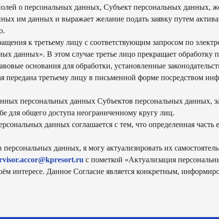
полей о персональных данных, Субъект персональных данных, ж
нных им данных и выражает желание подать заявку путем активац
ю.
ращения к третьему лицу с соответствующим запросом по элект
ных данных». В этом случае третье лицо прекращает обработку
авовые основания для обработки, установленные законодательс
ая передана третьему лицу в письменной форме посредством и
енных персональных данных Субъектов персональных данных, з
е для общего доступа неограниченному кругу лиц.
рсональных данных соглашается с тем, что определенная часть
в персональных данных, я могу актуализировать их самостоятел
способы оплаты
rvisor.accor@kpresort.ru
с пометкой «Актуализация персональн
договор оферта
воём интересе. Данное Согласие является конкретным, информи
оферта детского кемпа «гастритик»
et — international restaurant show
политика в отношении обработки персональны
ченной ответственностью «сирокко»
политика обработки персональных данных
. сочи, ул. фадеева, д. 5, кв. 22
согласие на обработку персональных данных
согласие на получение рассылки
согласие на размещение отзывов