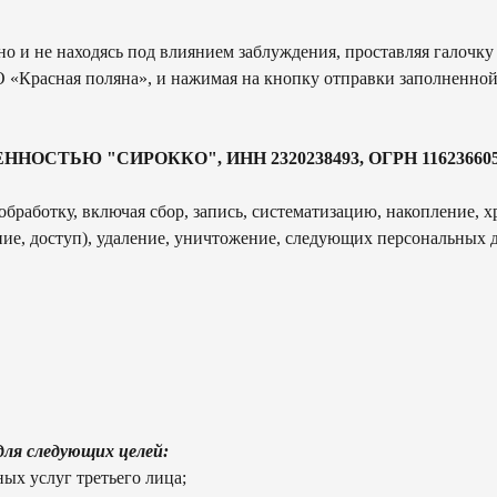
но и не находясь под влиянием заблуждения, проставляя галочку
 «Красная поляна», и нажимая на кнопку отправки заполненной
Ю "СИРОККО", ИНН 2320238493, ОГРН 1162366052705, да
бработку, включая сбор, запись, систематизацию, накопление, х
ение, доступ), удаление, уничтожение, следующих персональных 
для следующих целей:
ых услуг третьего лица;