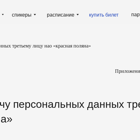
партнёрам
гд
пикеры
расписание
купить билет
анных третьему лицу нао «красная поляна»
Приложение
 персональных данных третьему