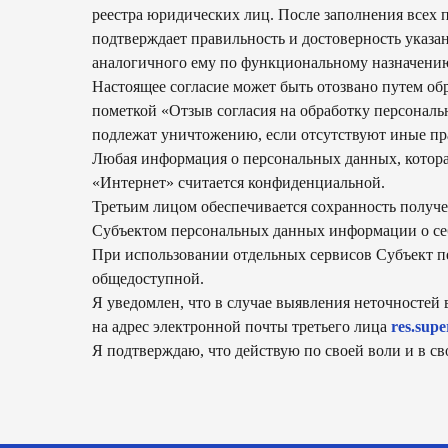
реестра юридических лиц. После заполнения всех 
подтверждает правильность и достоверность указа
аналогичного ему по функциональному назначени
Настоящее согласие может быть отозвано путем об
пометкой «Отзыв согласия на обработку персональ
подлежат уничтожению, если отсутствуют иные пр
Любая информация о персональных данных, котор
«Интернет» считается конфиденциальной.
Третьим лицом обеспечивается сохранность получ
Субъектом персональных данных информации о себ
При использовании отдельных сервисов Субъект пе
общедоступной.
Я уведомлен, что в случае выявления неточностей 
на адрес электронной почты третьего лица
res.supe
Я подтверждаю, что действую по своей воли и в с
8 800 700 93 20 (горячая линия) gastre
услуги оказывает общество с ограни
354053, россия, краснодарский край, г
инн 2320238493, огрн 1162366052705