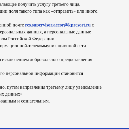
елающее получить услугу третьего лица,
ии поля такого типа как «отправить» или иного,
ронной почте
res.supervisor.accor@kpresort.ru
с
 персональных данных, а персональные данные
твом Российской Федерации.
нформационной-телекоммуникационной сети
а исключением добровольного предоставления
 его персональной информации становится
ьно, путем направления третьему лицу уведомление
всегда на связи
ых данных».
рованным и сознательным.
х данных «гастритик»
написать в whatsapp