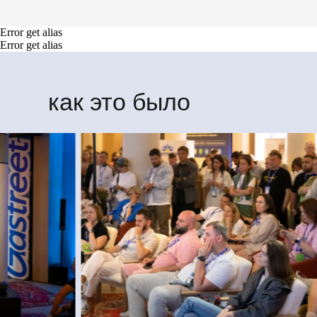
Error get alias
Error get alias
8 800 700 93 20 (горячая линия) gastre
услуги оказывает общество с ограни
354053, россия, краснодарский край, г