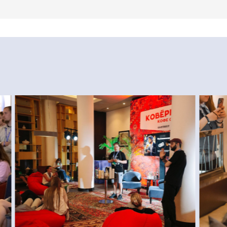
способы оплаты
договор оферта
оферта детского кемпа «гастритик»
et — international restaurant show
политика в отношении обработки персональны
ченной ответственностью «сирокко»
политика обработки персональных данных
. сочи, ул. фадеева, д. 5, кв. 22
согласие на обработку персональных данных