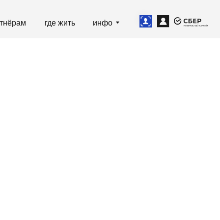
е жить
инфо