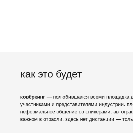
как это будет
ковёркинг
— полюбившаяся всеми площадка для откр
участниками и представителями индустрии. площадка
неформальное общение со спикерами, автограф-сесси
важном в отрасли. здесь нет дистанции — только люд
никакой официозности — только искренний обмен мн