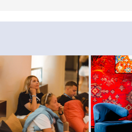
всегда на связи
х данных «гастритик»
написать в whatsapp