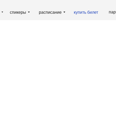
партнёрам
гд
пикеры
расписание
купить билет