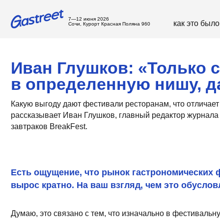
7—12 июня 2026
как это было
с
Сочи, Курорт Красная Поляна 960
Иван Глушков: «Только сам
в определенную нишу, дает
Какую выгоду дают фестивали ресторанам, что отличает мастод
рассказывает Иван Глушков, главный редактор журнала «Соль
завтраков BreakFest.
Есть ощущение, что рынок гастрономических фестив
вырос кратно. На ваш взгляд, чем это обусловлено?
Думаю, это связано с тем, что изначально в фестивальную инд
может работать и быть интересной для всех сторон. За ними п
которыми работают.