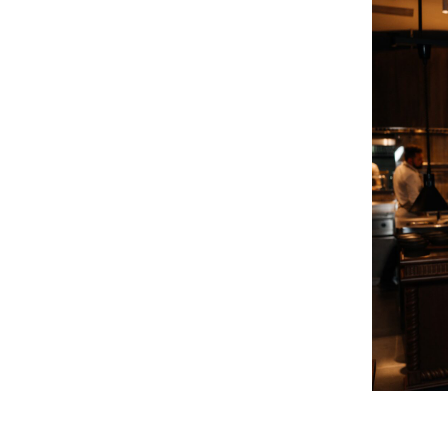
8 800 700 93 20 (горячая линия) gastre
услуги оказывает общество с ограни
354053, россия, краснодарский край, г
инн 2320238493, огрн 1162366052705