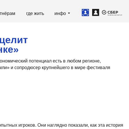
е жить
инфо
отенциал есть в любом регионе,
дюсер крупнейшего в мире фестиваля
. Они наглядно показали, как эта история
одолжили расширять спектр фестивалей, с