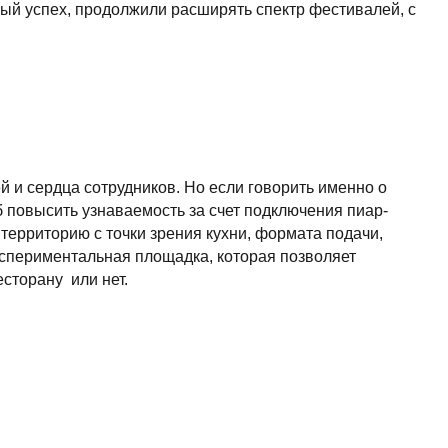
рудников. Но если говорить именно о
аваемость за счет подключения пиар-
точки зрения кухни, формата подачи,
ная площадка, которая позволяет
ет.
до важнее пресловутое «оказаться в
у. Рынок пресыщен, и когда появляется
которая кардинально отличает фестиваль от