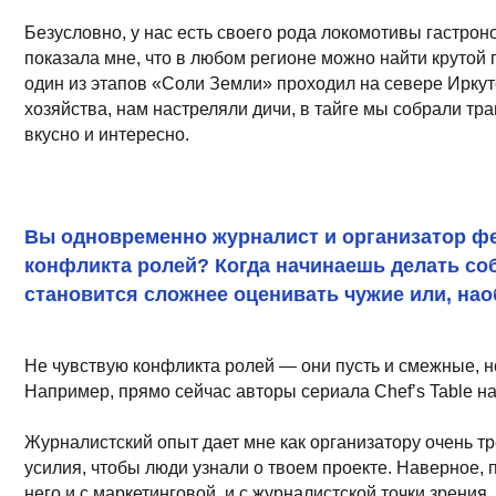
Вы одновременно журналист и организатор фестивал
конфликта ролей? Когда начинаешь делать собстве
становится сложнее оценивать чужие или, наоборот
Не чувствую конфликта ролей — они пусть и смежные, но очень
Например, прямо сейчас авторы сериала Chef’s Table на Netfl
Журналистский опыт дает мне как организатору очень трезвое 
усилия, чтобы люди узнали о твоем проекте. Наверное, поэто
него и с маркетинговой, и с журналистской точки зрения, пон
— блогеров, журналистов, лидеров мнений и просто классных 
подхватили многие фестивали.
А как журналист я чужие мероприятия оцениваю с внешней стор
которые решают коллеги, то, насколько успешно они это делают.
Как бы вы сформулировали роль и значение Gastree