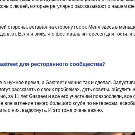
nd landing pages, as well as photo stories, blogs, lookbooks, and all ot
ное время, и Gastreet именно так и сделал. Запустившись больше 1
ссказать о своих проблемах, дать советы, обсудить новости, найти
11 лет Gastreet и все его участники повзрослели, все стало серьез
атление такого большого клуба по интересам, всеобщего корпорати
их, выдохнуть. И это тоже очень важно.