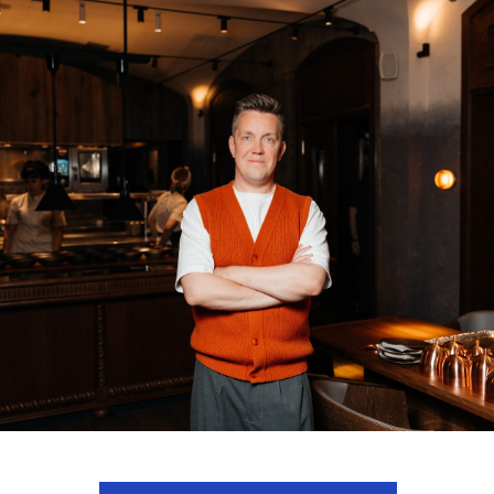
смотреть расписание
способы оплаты
договор оферта
оферта детского кемпа «гастритик»
et — international restaurant show
политика в отношении обработки персональны
ченной ответственностью «сирокко»
политика обработки персональных данных
. сочи, ул. фадеева, д. 5, кв. 22
согласие на обработку персональных данных
согласие на получение рассылки