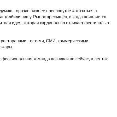
, гостями, СМИ, коммерческими
я команда возникли не сейчас, а лет так
Но «Соль Земли» как раз наоборот,
 и увлеченно. Например, в прошлом году
знакомились с владельцами охотничьего
обед на берегу реки. Это было чертовски