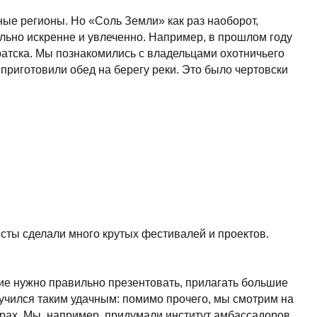
ного крутых фестивалей и проектов.
ильно презентовать, прилагать большие
удачным: помимо прочего, мы смотрим на
ример, придумали институт амбассадоров
 аудиториям. Эту схему вслед за нами
нуют внутренние коллизии, задачи,
ем о нем расскажу.