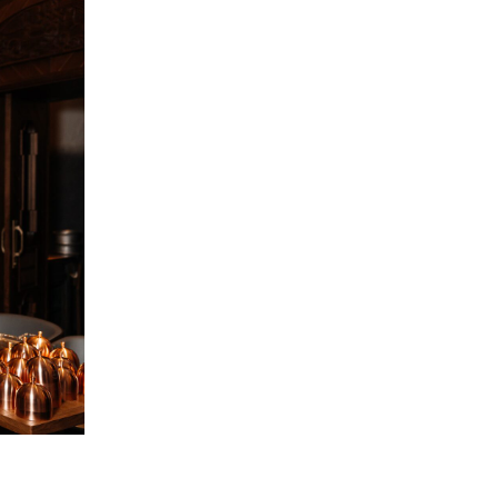
всегда на связи
х данных «гастритик»
написать в whatsapp