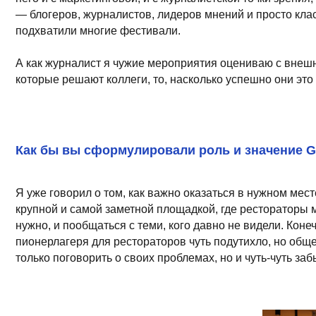
Make great presentations, longreads, a
Я уже говорил о том, как важно оказаться в нужном месте в нуж
крупной и самой заметной площадкой, где рестораторы могут ра
нужно, и пообщаться с теми, кого давно не видели. Конечно, за 
пионерлагеря для рестораторов чуть подутихло, но общее впеч
только поговорить о своих проблемах, но и чуть-чуть забыть о н