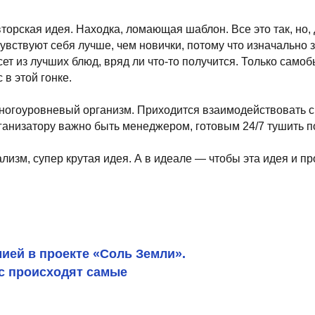
 гонке.
овневый организм. Приходится взаимодействовать с ресторанами
тору важно быть менеджером, готовым 24/7 тушить пожары.
пер крутая идея. А в идеале — чтобы эта идея и профессиональна
 проекте «Соль Земли».
оисходят самые
ких процессов: Красноярск, Казань, Калининград, южные регионы. 
т, людей, которые занимаются гастрономией максимально искренне
ласти, на большом острове на Ангаре, в 150 км от Братска. Мы по
ибы, ягоды. И потом, буквально из подножного корма, приготовили 