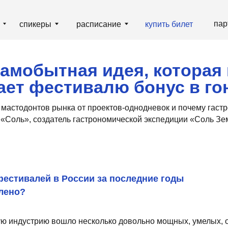
партнёрам
гд
пикеры
расписание
купить билет
обытная идея, которая целит
 фестивалю бонус в гонке»
онтов рынка от проектов-однодневок и почему гастрономический п
», создатель гастрономической экспедиции «Соль Земли» и сопро
алей в России за последние годы
устрию вошло несколько довольно мощных, умелых, опытных игроков
отянулись новички. А первопроходцы, видя собственный успех, пр