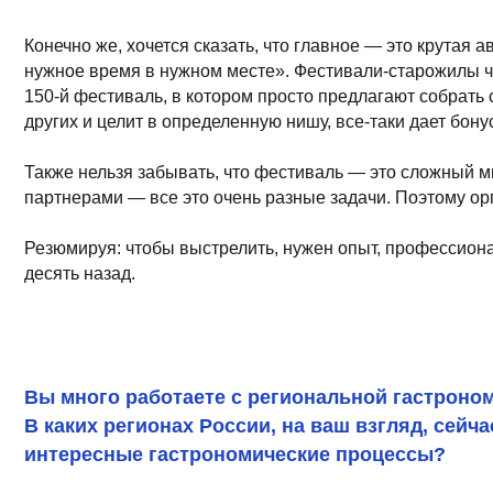
других и целит в определенную нишу, все-таки дает бонус в этой
Также нельзя забывать, что фестиваль — это сложный многоур
партнерами — все это очень разные задачи. Поэтому организа
Резюмируя: чтобы выстрелить, нужен опыт, профессионализм, су
десять назад.
Вы много работаете с региональной гастрономией в
В каких регионах России, на ваш взгляд, сейчас пр
интересные гастрономические процессы?
Безусловно, у нас есть своего рода локомотивы гастрономичес
показала мне, что в любом регионе можно найти крутой продук
один из этапов «Соли Земли» проходил на севере Иркутской об
хозяйства, нам настреляли дичи, в тайге мы собрали травы, гр
вкусно и интересно.