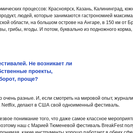
ей. Не возникает ли
нные проекты,
, проще?
 разные. И, если смотреть на мировой опыт, журналисты сделали м
ix, делают в США свой одноименный фестиваль.
понимание того, что даже самое классное мероприятие нужно прав
му наш с Марией Тюменевой фестиваль BreakFest получился таким 
имая, какие инструменты хорошо работают в обеих сферах. Мы, нап
людей, которые регулярно рассказывают о нашем фестивале своим
оны, вставая на сторону гостя. Меня здесь в меньшей степени вол
 Если я вижу, что фестиваль интересен для гостя, я с удовольстви
Content Oriented Web
t для ресторанного сообщества?