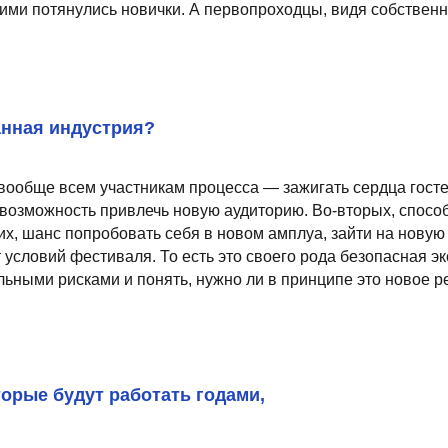
 индустрия?
всем участникам процесса — зажигать сердца гостей и сердца сот
жность привлечь новую аудиторию. Во-вторых, способ повысить узн
 попробовать себя в новом амплуа, зайти на новую территорию с 
й фестиваля. То есть это своего рода безопасная эксперименталь
рисками и понять, нужно ли в принципе это новое ресторану или н
будут работать годами,
ая идея. Находка, ломающая шаблон. Все это так, но, думаю, гораз
 себя лучше, чем новички, потому что изначально застолбили ниш
лучших блюд, вряд ли что-то получится. Только самобытная идея, 