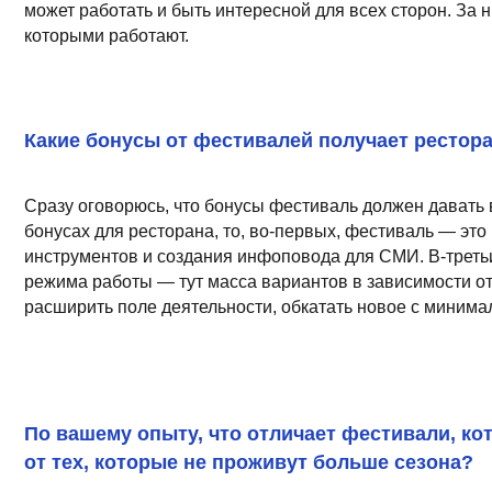
Какие бонусы от фестивалей получает ресторанная
Сразу оговорюсь, что бонусы фестиваль должен давать вообще 
бонусах для ресторана, то, во-первых, фестиваль — это возмо
инструментов и создания инфоповода для СМИ. В-третьих, шанс
режима работы — тут масса вариантов в зависимости от услови
расширить поле деятельности, обкатать новое с минимальными 
По вашему опыту, что отличает фестивали, которые 
от тех, которые не проживут больше сезона?
Конечно же, хочется сказать, что главное — это крутая авторск
нужное время в нужном месте». Фестивали-старожилы чувствуют
150-й фестиваль, в котором просто предлагают собрать сет из 