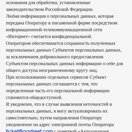
персональных данных «гастритик»
основания для обработки, установленные
написать в whatsapp
политика обработки персональных
законодательством Российской Федерации.
данных
согласие на обработку
Любая информация о персональных данных, которая
персональных данных
согласие на получение рассылки
передана Оператору в письменной форме посредством
согласие на размещение отзывов
информационной-телекоммуникационной сети
8 800 700 93 20 (горячая линия) gastreet — international
«Интернет» считается конфиденциальной.
restaurant show
услуги оказывает общество с ограниченной
Оператором обеспечивается сохранность полученных
ответственностью «сирокко»
персональных данных Субъектов персональных данных,
354053, россия, краснодарский край, г. сочи, ул.
фадеева, д. 5, кв. 22
за исключением добровольного предоставления
инн 2320238493, огрн 1162366052705
Субъектом персональных данных информации о себе для
общего доступа неограниченному кругу лиц.
При использовании отдельных сервисов Субъект
персональных данных соглашается с тем, что
определенная часть его персональной информации
становится общедоступной.
Я уведомлен, что в случае выявления неточностей в
персональных данных, я могу актуализировать их
самостоятельно, путем направления Оператору
уведомление на адрес электронной почты Оператора
с пометкой «Актуализация
ticket@gastreet.com