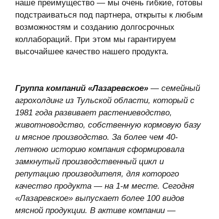
Сейчас ресторанный рынок ищет новые
вкусы и форматы. Какие тренды сегодня
особенно заметны в мясной гастрономии?
На мой взгляд, HoReCa — самый активный
сегмент в поиске новых вкусов мясной
гастрономии, и порой это приводит нас к
удивительным результатам. Всего пару лет назад
набирало обороты увлечение растительным
мясом, которое пытались использовать везде,
вплоть до бургеров. Но мне кажется, это не очень
российская история, мы словно климатически не
подходим для веганства. Сейчас же мы
наблюдаем ренессанс белковой эры,
возвращение интереса к качественным
натуральным продуктам животного
происхождения.
Как вы думаете, почему именно сейчас