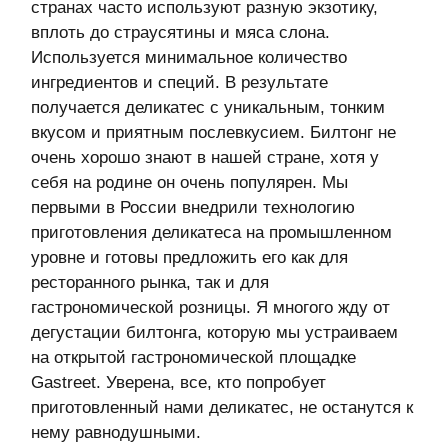
Gastreet. Уверена, все, кто попробует
приготовленный нами деликатес, не останутся к
нему равнодушными.
Почему для вас было важно выйти именно
на эту площадку и чего вы ждете от диалога
с профессиональным ресторанным
сообществом?
Gastreet — ведущая площадка для
профессионального общения в сфере HoReCa,
и для нас очень важно представить нашу
продукцию как можно более широкому кругу
потенциальных клиентов, провести дегустации
и обсудить условия сотрудничества. В
масштабах отрасли, «Лазаревское»
относительно небольшая компания, но в этом и
наше преимущество — мы очень гибкие, готовы
подстраиваться под партнера, открыты к любым
возможностям и созданию долгосрочных
коллабораций. При этом мы гарантируем