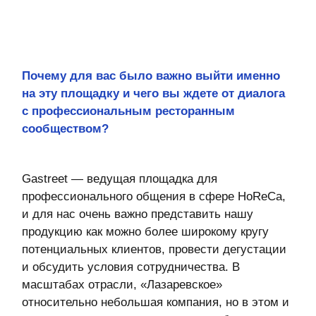
высочайшее качество нашего продукта.
Группа компаний «Лазаревское»
— семейный
агрохолдинг из Тульской области, который с
1981 года развивает растениеводство,
животноводство, собственную кормовую базу
и мясное производство. За более чем 40-
летнюю историю компания сформировала
замкнутый производственный цикл и
репутацию производителя, для которого
качество продукта — на 1-м месте. Сегодня
«Лазаревское» выпускает более 100 видов
мясной продукции. В активе компании —
собственный земельный фонд (25 тыс. га),
семенной и комбикормовый завод (45 тыс.
тонн в год), стадо на 60 тыс. голов и
мощности по переработке до 10 тыс. тонн
мяса в год. Компания развивает розничную
сеть магазинов «Лазаревское» в Тульской
области, Москве и ряде других регионов,
осуществляет прямые продажи в HoReCa и
розничном сегменте.