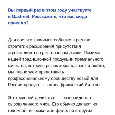
стратегии расширения присутствия
агрохолдинга на ресторанном рынке. Помимо
нашей традиционной продукции премиального
качества, которую рынок хорошо знает и любит,
мы планируем представить
профессиональному сообществу новый для
России продукт — южноафриканский билтонг.
Этот мясной деликатес — разновидность
сыровяленного мяса. Его обычно делают из
говяжьей вырезки или филе, но в других
странах часто используют разную экзотику,
вплоть до страусятины и мяса слона.
Используется минимальное количество
ингредиентов и специй. В результате
получается деликатес с уникальным, тонким
вкусом и приятным послевкусием. Билтонг не
очень хорошо знают в нашей стране, хотя у
себя на родине он очень популярен. Мы
первыми в России внедрили технологию
приготовления деликатеса на промышленном
уровне и готовы предложить его как для
ресторанного рынка, так и для
гастрономической розницы. Я многого жду от
дегустации билтонга, которую мы устраиваем
на открытой гастрономической площадке