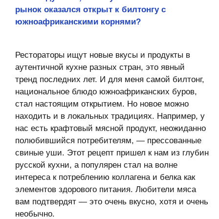
Среди поставщиков мясной продукции для
ресторанного рынка «Лазаревское» новый
игрок. В чем секрет вашей уверенности в
успехе у профессионалов?
Наша сеть магазинов мясных деликатесов
широко представлена в Тульском регионе, где
нас хорошо знают и любят. Сейчас мы
открываем пять новых магазинов в московском
регионе с перспективой выхода на федеральный
уровень. Да, на ресторанном рынке мы новичок,
но и здесь готовы применить подход, который
помог нам добиться успеха на рынке мясной
розницы. Мы сами выращиваем пшеницу и
ячмень для производства комбикорма, строго
следим за кормлением, используем удлиненный
цикл выращивания скота до более высокого веса.
При таком подходе мясо более зрелое, с
насыщенным цветом и вкусом. То есть
фактически на промышленном уровне мы
получаем премиальный продукт, по качеству
сопоставимый с лучшими фермерскими
образцами.