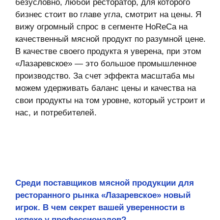
оферта детского кемпа
«гастритик»
политика в отношении обработки
персональных данных «гастритик»
написать в whatsapp
политика обработки персональных
данных
согласие на обработку
персональных данных
согласие на получение рассылки
согласие на размещение отзывов
8 800 700 93 20 (горячая линия) gastreet — international
restaurant show
услуги оказывает общество с ограниченной
ответственностью «сирокко»
354053, россия, краснодарский край, г. сочи, ул.
фадеева, д. 5, кв. 22
инн 2320238493, огрн 1162366052705