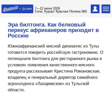
7—12 июня 2026
Сочи, Курорт Красная Поляна 960
Эра билтонга. Как белковый
перекус африканеров приходит в
Россию
Южноафриканский мясной деликатес из Тулы
готовится покорить российскую гастрономию. О
потенциале билтонга для ресторанного рынка и
условиях появления качественного мясного
продукта рассказывает Кристина Романовская,
владелец и генеральный директор семейного
агрохолдинга «Лазаревское» из Тульской
области.
Вы первый раз в этом году участвуете
в Gastreet. Расскажите, что вас сюда
привело?
Для нас это значимое событие в рамках