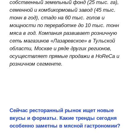
рынок оказался открыт к билтонгу с
южноафриканскими корнями?
Рестораторы ищут новые вкусы и продукты в
аутентичной кухне разных стран, это явный
тренд последних лет. И для меня самой билтонг,
национальное блюдо южноафриканских буров,
стал настоящим открытием. Но новое можно
находить и в локальных традициях. Например, у
нас есть крафтовый мясной продукт, неожиданно
полюбившийся потребителям, — прессованные
свиные уши. Этот рецепт пришел к нам из глубин
русской кухни, а популярен стал на волне
интереса к потреблению коллагена и белка как
элементов здорового питания. Любители мяса
вам подтвердят — это очень вкусно, хотя и очень
необычно.
Как меняются требования HoReCa к мясным
производителям и что особенно ценится?