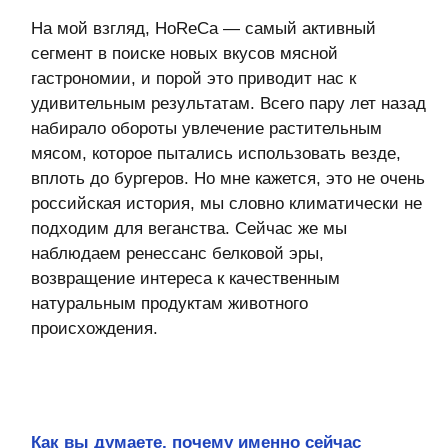
Стабильность вкуса и качества — это первое в
списке требований рестораторов к поставщикам
мясных продуктов. Кроме того, смотрят на
репутацию производителя, его способность
показать высокую культуру и полную
прозрачность в производстве продукта — от
генетики стада, собственной кормовой базы до
этапа переработки и стабильных поставок. Но,
безусловно, любой ресторатор, для которого
бизнес стоит во главе угла, смотрит на цены. Я
вижу огромный спрос в сегменте HoReCa на
качественный мясной продукт по разумной цене.
В качестве своего продукта я уверена, при этом
«Лазаревское» — это большое промышленное
производство. За счет эффекта масштаба мы
можем удерживать баланс цены и качества на
свои продукты на том уровне, который устроит и
нас, и потребителей.
Content Oriented Web
Make great presentations, longreads, and landing pages, as well as photo
stories, blogs, lookbooks, and all other kinds of content oriented projects.