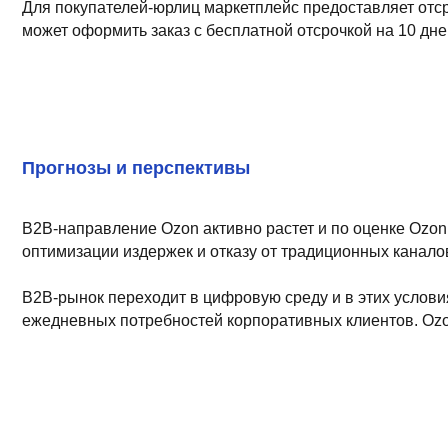
Make great presentations, longreads, a
Прогнозы и перспективы
B2B-направление Ozon активно растет и по оценке Ozon, в бли
оптимизации издержек и отказу от традиционных каналов снаб
B2B-рынок переходит в цифровую среду и в этих условиях одн
ежедневных потребностей корпоративных клиентов. Ozon форми
8 800 700 93 20 (горячая линия) gastre
услуги оказывает общество с ограни