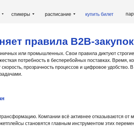
партнёрам
гд
пикеры
расписание
купить билет
ет правила B2B-закупок
х или промышленных. Свои правила диктуют строгие требования к 
я потребность в бесперебойных поставках. Время, когда всё реша
ть, прозрачность процессов и цифровое удобство. В этом материа
ми.
рмацию. Компании всё активнее отказываются от медленных и уст
йсы становятся главным инструментом этих перемен, предлагая 
найти надёжного поставщика, а сделать это быстро: оформить зака
т место цифровому контролю — возможности управлять бюджетом и