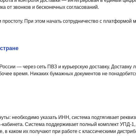
е
 — через сеть ПВЗ и курьерскую доставку. Доставку легко оформит
 время. Никаких бумажных документов не понадобится — все работ
еобходимо указать ИНН, система подтягивает реквизиты, затем по
ета. Система поддерживает полный комплект УПД-1, УПД-2 и коды
ком их получают при работе с классическими дистрибьюторами или
латежа до 40 дней. Сервис доступен для предпринимателей с расч
одлить ее до 40 дней с разовой комиссией. Лимит на такие покупки
Content Oriented Web