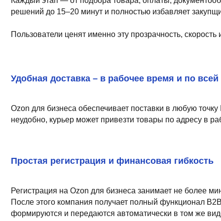
Удобная доставка – в рабочее время и по всей стран
Ozon для бизнеса обеспечивает поставки в любую точку России
неудобно, курьер может привезти товары по адресу в рабочее
Простая регистрация и финансовая гибкость
Регистрация на Ozon для бизнеса занимает не более минуты: н
После этого компания получает полный функционал B2B-кабин
формируются и передаются автоматически в том же виде, в ка
Для покупателей-юрлиц маркетплейс предоставляет отсрочку п
может оформить заказ с бесплатной отсрочкой на 10 дней или пр