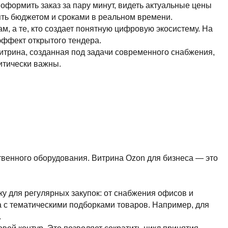
оздает понятную цифровую экосистему. На
ого тендера.
ная под задачи современного снабжения,
ы.
дования. Витрина Ozon для бизнеса — это
ых закупок: от снабжения офисов и
ими подборками товаров. Например, для
о позволяет сократить цикл принятия
ники рынка – без ограничений.