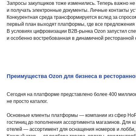
Конкурентная среда трансформируется вслед за спросом. Выигр
первый план выходят платформы, где все предложения собраны
В условиях цифровизации B2B-рынка Ozon запустил специализ
и особенно востребованная в динамичной ресторанной сфере, г
Преимущества Ozon для бизнеса в ресторанной сфе
Сегодня на платформе представлено более 400 миллионов тов
не просто каталог.
Основные клиенты платформы — компании из сфер HoReCa, рит
гостиниц до пополнения ассортимента магазинов. Для каждого
отелей — ассортимент для оснащения номеров и лобби, для са
Каждый этап — от подбора товара, оплаты, документооборота и
решений до 15–20 минут и полностью избавляет закупщика от з
Пользователи ценят именно эту прозрачность, скорость и прост