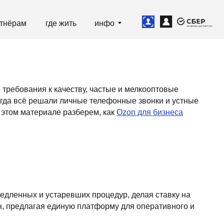
е жить
инфо
качеству, частые и мелкооптовые
ли личные телефонные звонки и устные
ле разберем, как
Ozon для бизнеса
аревших процедур, делая ставку на
единую платформу для оперативного и
з за пару минут, видеть актуальные цены
 сроками в реальном времени.