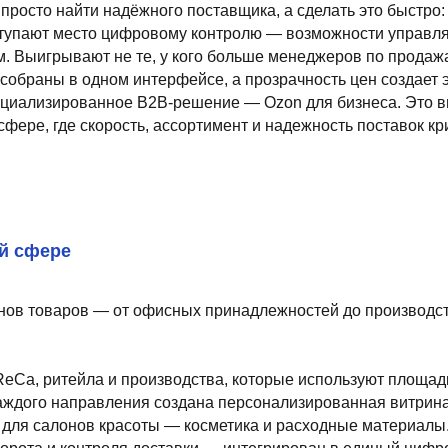
ывают не те, у кого больше менеджеров по продажам, а те, кто с
 в одном интерфейсе, а прозрачность цен создает эффект открыт
ированное B2B-решение — Ozon для бизнеса. Это витрина, создан
де скорость, ассортимент и надежность поставок критически важн
ре
аров — от офисных принадлежностей до производственного обору
ейла и производства, которые используют площадку для регулярн
 направления создана персонализированная витрина с тематическ
лонов красоты — косметика и расходные материалы.
 контроля доставки — интегрирован в единый цифровой контур. Эт
вонков и бесконечных согласований.
оту. При этом начать сотрудничество с платформой могут все участ