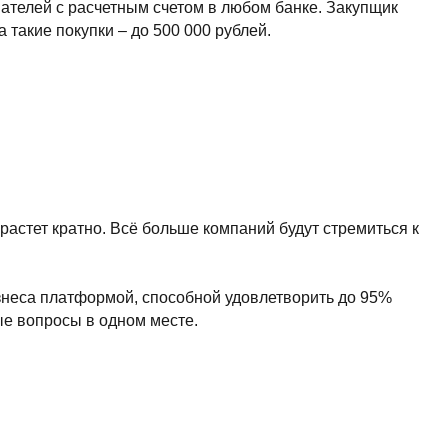
her kinds of content oriented projects.
 Всё больше компаний будут стремиться к
мой, способной удовлетворить до 95%
одном месте.
всегда на связи
х данных «гастритик»