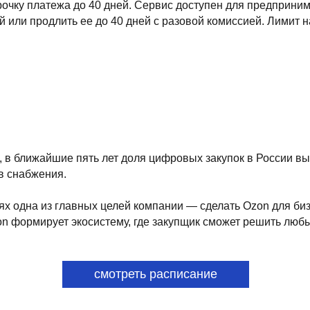
nd landing pages, as well as photo stories, blogs, lookbooks, and all ot
жайшие пять лет доля цифровых закупок в России вырастет кратно.
жения.
а из главных целей компании — сделать Ozon для бизнеса платфор
рует экосистему, где закупщик сможет решить любые вопросы в 
смотреть расписание
способы оплаты
договор оферта
оферта детского кемпа «гастритик»
et — international restaurant show
политика в отношении обработки персональны
ченной ответственностью «сирокко»
политика обработки персональных данных