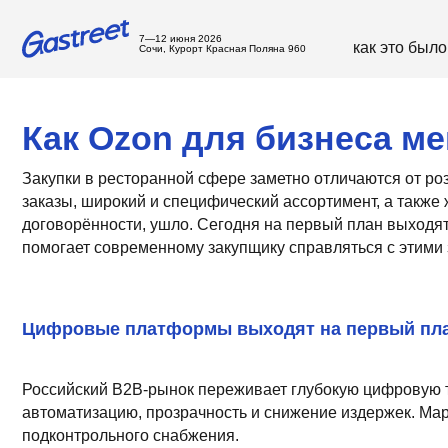
7—12 июня 2026
как это было
с
Сочи, Курорт Красная Поляна 960
Как Ozon для бизнеса меня
Закупки в ресторанной сфере заметно отличаются от розничны
заказы, широкий и специфический ассортимент, а также жестка
договорённости, ушло. Сегодня на первый план выходят скорос
помогает современному закупщику справляться с этими задача
Цифровые платформы выходят на первый план
Российский B2B-рынок переживает глубокую цифровую трансфо
автоматизацию, прозрачность и снижение издержек. Маркетпле
подконтрольного снабжения.
Запросы закупщиков тоже изменились. Теперь важно не просто 
и получать электронные документы. Личные контакты уступаю