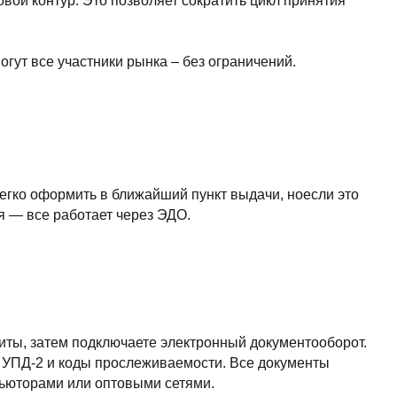
ь в ближайший пункт выдачи, ноесли это
ает через ЭДО.
дключаете электронный документооборот.
 прослеживаемости. Все документы
 оптовыми сетями.
етным счетом в любом банке. Закупщик
 – до 500 000 рублей.