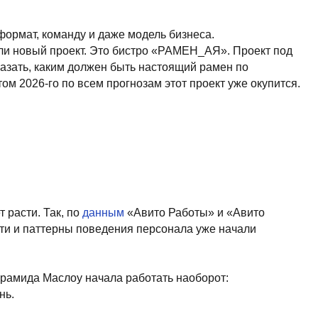
по
данным
«Авито Работы» и «Авито
 поведения персонала уже начали
у начала работать наоборот:
локации сотрудник видит, как и за счет
ширной географии проектов, всех наших
исам, стандартам. Бренд-шеф регулярно
мают разные ролики про проекты. На
сплочение.