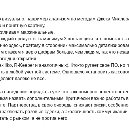
далеко не все.
дение порядка, а уже это закономерно ведет к постепенному сбала
назвать дополнительным. Критически важно работать в профессион
тнерства, в свою очередь, снижают риски, особенно в закупках, за
ать разовые сделки, а экологичность коммуникации уже становит
рынком, а не против него.
смотреть расписание
способы оплаты
договор оферта
оферта детского кемпа «гастритик»
et — international restaurant show
политика в отношении обработки персональны
ченной ответственностью «сирокко»