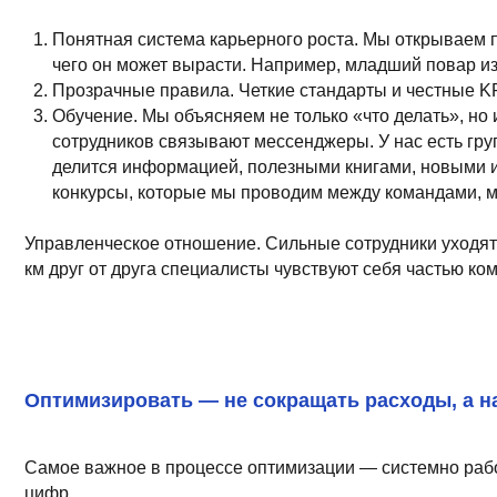
Управленческое отношение. Сильные сотрудники уходят от слаб
км друг от друга специалисты чувствуют себя частью команды.
Make great presentations, longreads, a
Оптимизировать — не сокращать расходы, а наводи
Самое важное в процессе оптимизации — системно работать с 
цифр.
Что реально дает результат?
ABC-анализ меню. Как правило, я еще и усиливаю его визуа
модели в совокупности показывают очень интересную и поня
Активная работа с меню. Убираем слабые позиции, усилив
Контроль закупок. У нас это прозрачный процесс, на каждый
Отчетность по списаниям. Часто прибыль утекает именно зде
Управленческая отчетность. Как финансист с 20-летним ста
индивидуализированный управленческий учет с первого дня
Полноценное использование учетных систем (таких как iiko,
возможностями и отчетами, которые по умолчанию есть в лю