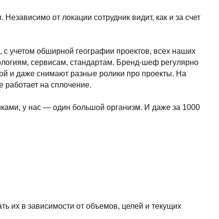
 один большой организм. И даже за 1000
her kinds of content oriented projects.
мости от объемов, целей и текущих
та и Павесика, так как именно все 3
тимальным ценам.
исаний. Графы «прочее» у нас нет.
штаба проекта рекомендую вести
ницы полноценно пользуются теми
 обеспечение — сейчас это база. Другое