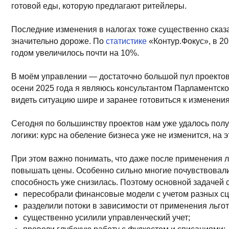
Последние изменения в налогах тоже существенно сказались н
значительно дороже. По
статистике
«Контур.Фокус», в 2025 год
годом увеличилось почти на 10%.
В моём управлении — достаточно большой пул проектов. Они р
осени 2025 года я являюсь консультантом Парламентского клуб
видеть ситуацию шире и заранее готовиться к изменениям. Наде
Сегодня по большинству проектов нам уже удалось получить ль
логики: курс на обеление бизнеса уже не изменится, на это н
При этом важно понимать, что даже после применения льготы 
повышать цены. Особенно сильно многие почувствовали увели
способность уже снизилась. Поэтому основной задачей стало с
пересобрали финансовые модели с учетом разных сценарие
разделили потоки в зависимости от применения льгот;
существенно усилили управленческий учет;
провели глубокую работу с фудкостом и списаниями;
оптимизировали ФОТ — часть задач передали ИИ и специали
Наш главный вывод: сегодня ресторатор должен понимать свою 