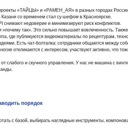
ого и скучного управления. У нас не машина с винтиками, у нас —
Content Oriented Web
nd landing pages, as well as photo stories, blogs, lookbooks, and all ot
ть порядок
базой, выбирать наглядные инструменты, компоновать их в зависи
льно, например анализом по методам Джека Миллера, Касавана-Сми
тную картину.
аем маржинальные.
 продукт есть минимум 3 поставщика, что помогает закупать по оп
сь, поэтому я сторонник максимально детализированных статей сп
жем я верю цифрам больше, чем людям, так что независимо от мас
 открытия.
 R-Keeper и аналогичных). Кто-то ругает свое ПО, но по факту еди
бой учетной системе. Одно дело установить кассовое программное