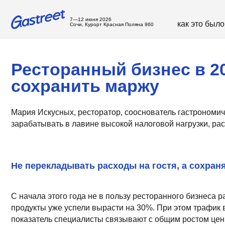
7—12 июня 2026
как это было
с
Сочи, Курорт Красная Поляна 960
Ресторанный бизнес в 2026
сохранить маржу
Мария Искусных, ресторатор, сооснователь гастрономических 
зарабатывать в лавине высокой налоговой нагрузки, растущих 
Не перекладывать расходы на гостя, а сохранять м
С начала этого года не в пользу ресторанного бизнеса работаю
продукты уже успели вырасти на 30%. При этом трафик во мног
показатель специалисты связывают с общим ростом цен и паде
готовой еды, которую предлагают ритейлеры.