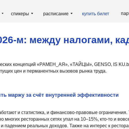
партнёрам
гд
пикеры
расписание
купить билет
-м: между налогами, кадрами
концепций «РАМЕН_АЯ», «ТАЙЦЫ», GENSO, IS KU.bar.sushi.ramen, 
цен и перманентных вызовов рынка труда.
аржу за счёт внутренней эффективности
т и статистика, и финансово-правовые ограничения. Так, эксперты
их ресторанных сетях упал на 10–15%, кто-то и вовсе зафиксирова
нием реальных доходов. Также на интерес к ресторанам в какой-т