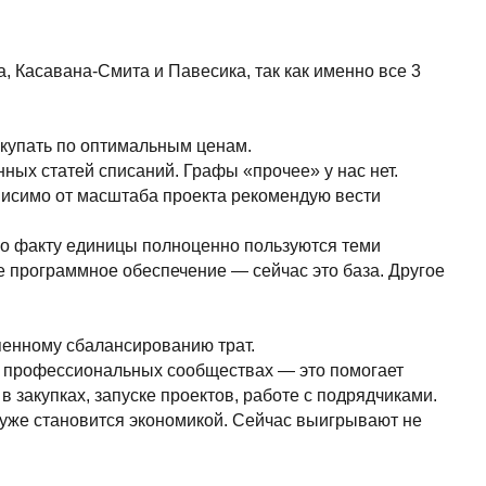
нсированию трат.
альных сообществах — это помогает
пуске проектов, работе с подрядчиками.
ся экономикой. Сейчас выигрывают не
всегда на связи
х данных «гастритик»