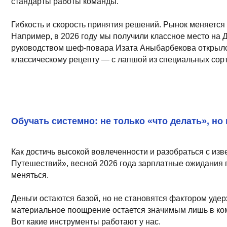
Обучать системно: не только «что делать», но и «по
Как достичь высокой вовлеченности и разобраться с извечной 
Путешествий», весной 2026 года зарплатные ожидания поваров
меняться.
Деньги остаются базой, но не становятся фактором удержания
материальное поощрение остается значимым лишь в комплексе,
Вот какие инструменты работают у нас.
Понятная система карьерного роста. Мы открываем проекты
чего он может вырасти. Например, младший повар из Казан
Прозрачные правила. Четкие стандарты и честные KPI сним
Обучение. Мы объясняем не только «что делать», но и «поч
сотрудников связывают мессенджеры. У нас есть группа, г
делится информацией, полезными книгами, новыми идеями. 
конкурсы, которые мы проводим между командами, многие от