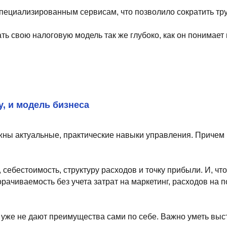
одель бизнеса
туальные, практические навыки управления. Причем применять их 
мость, структуру расходов и точку прибыли. И, что не менее важн
аемость без учета затрат на маркетинг, расходов на поставки и изд
ают преимущества сами по себе. Важно уметь выстраивать процесс
, поэтому так же быстро нужно пересобирать меню, формат, коман
вском рынке в Москве и менее чем за месяц, запустили новый про
ле марта, уже успел заслужить любовь гостей и показать, каким 
 на бульоне, который варится не менее 8 часов. Летом 2026-го по 