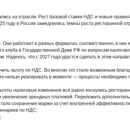
а отрасли. Рост базовой ставки НДС и новые правила для УСН усл
у в России замедлились темпы роста ресторанной отрасли, а колич
аботают в разных форматах, соответственно, в них используются 
а в Государственной Думе РФ по вопросам налогово-бюджетной пол
юсь, что с 2027 года удастся сделать в этом направлении что-то п
готу по НДС. Во многом это стало возможным благодаря тому, что
ельзя реагировать в моменте — процессы необходимо перестраивать
налоговые изменения все равно коснулись ресторанной сферы. По
чение арендных платежей. Переложить дополнительные расходы н
охранение маржи за счет внутренней эффективности. Что мы сдела
в по НДС;
зированным сервисам, что позволило сократить трудозатраты.
налоговую модель так же глубоко, как он понимает продукт и мен