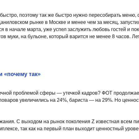
чему так»
проблемой сферы — утечкой кадров? ФОТ продолжает расти. Так, 
 увеличились на 24%, бариста — на 29%. Но ценности и паттерны
. С выходом на рынок поколения Z известная всем пирамида Масло
 так как на первый план выходит ценностный уровень.
 «ТАЙЦЫ» и «РАМЕН_АЯ» в разных городах России. Независимо от 
и со временем стал су-шефом в Красноярске.
ают недоверие и минимизируют риск конфликтов.
ему так». Это сильно повышает вовлеченность. Также, с учетом об
де публикуются видеоматериалы по рецептурам, технологиям, серв
Есть чат-болталка: сотрудники общаются между собой и даже сни
кликаются с интересом, участвуют активно, что тоже работает на 