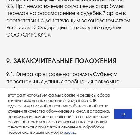
8.3. При недостижении соглашения спор будет
передан на рассмотрение в судебный орган в
соответствии с действующим законодательством
Российской Федерации по месту нахождения
ООО «СИРОККО».
9. ЗАКЛЮЧИТЕЛЬНЫЕ ПОЛОЖЕНИЯ
9.1. Оператор вправе направлять Субъекту
персональных данных сообщения рекламно-
информационного характера посредством
электронной почты, сообщений в мессенджере и
этот сайт использует файлы cookies и сервисы сбора
технических данных посетителей (данные об IP-
СМС только при условии предварительного
адресе и др.) для обеспечения работоспособности,
согласия на получение рассылки, согласно части
улучшения качества обслуживания и анализа трафика.
ок
продолжая использовать наш сайт, вы автоматически
1 статьи 18 Федерального закона от 13.03.2006 г. №
соглашаетесь с использованием данных технологий.
38-ФЗ «О рекламе». Согласие на получение
ознакомиться с политикой в отношении обработки
сообщений рекламного характера от Оператора
персональных данных можно
здесь
.
посредством электронной почты, сообщений в