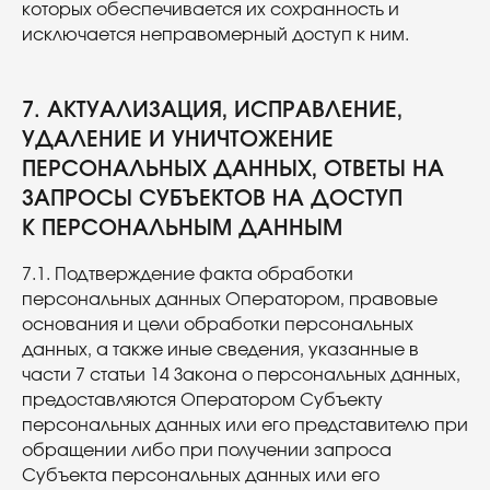
которых обеспечивается их сохранность и
способы оплаты
договор оферта
исключается неправомерный доступ к ним.
оферта детского кемпа
«гастритик»
политика в отношении
обработки персональных
данных «гастритик»
написать в whatsapp
политика обработки
7. АКТУАЛИЗАЦИЯ, ИСПРАВЛЕНИЕ,
персональных данных
согласие на обработку
персональных данных
УДАЛЕНИЕ И УНИЧТОЖЕНИЕ
согласие на получение
рассылки
согласие на размещение
ПЕРСОНАЛЬНЫХ ДАННЫХ, ОТВЕТЫ НА
отзывов
ЗАПРОСЫ СУБЪЕКТОВ НА ДОСТУП
8 800 700 93 20 (горячая линия) gastreet —
international restaurant show
К ПЕРСОНАЛЬНЫМ ДАННЫМ
услуги оказывает общество с ограниченной
ответственностью «сирокко»
354053, россия, краснодарский край, г. сочи,
7.1. Подтверждение факта обработки
ул. фадеева, д. 5, кв. 22
инн 2320238493, огрн 1162366052705
персональных данных Оператором, правовые
основания и цели обработки персональных
данных, а также иные сведения, указанные в
части 7 статьи 14 Закона о персональных данных,
предоставляются Оператором Субъекту
персональных данных или его представителю при
обращении либо при получении запроса
Субъекта персональных данных или его