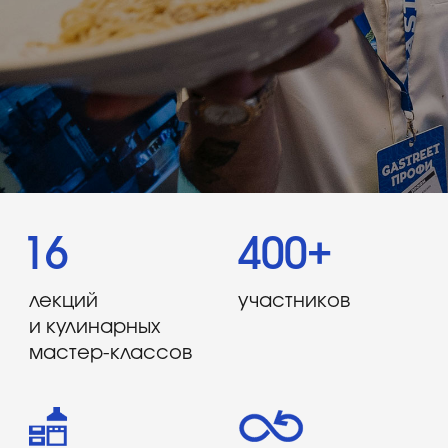
16
400+
лекций
участников
и кулинарных
мастер-классов
высокотехнологичная
количество
кухня
гастрономических
инсайтов
шефская площадка
— это концентрат