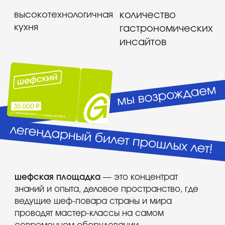
знаний и опыта, деловое пространство, где
ведущие шеф-повара страны и мира
проводят мастер-классы на самом
современном оборудовании.
обновленная программа площадки,
проходящей в новой локации, предполагает
усиление практической составляющей.
часть программы будет проходить при
участии иностранных экспертов, при этом
ключевой фокус останется на практической
ценности и применимости для российского
рынка. наполнение площадки построено так,