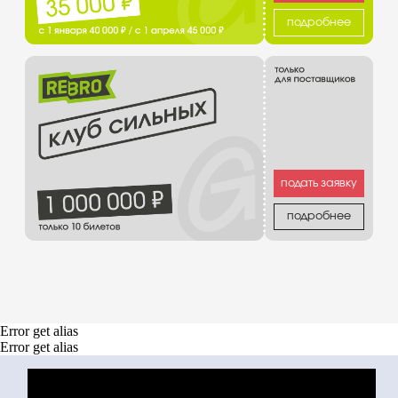
способы оплаты
договор оферта
оферта детского кемпа
«гастритик»
политика в отношении
обработки персональных
данных «гастритик»
написать в whatsapp
политика обработки
персональных данных
согласие на обработку
персональных данных
согласие на получение
рассылки
согласие на размещение
отзывов
8 800 700 93 20 (горячая линия) gastreet —
international restaurant show
услуги оказывает общество с ограниченной
ответственностью «сирокко»
354053, россия, краснодарский край, г. сочи,
ул. фадеева, д. 5, кв. 22
инн 2320238493, огрн 1162366052705
Error get alias
Error get alias