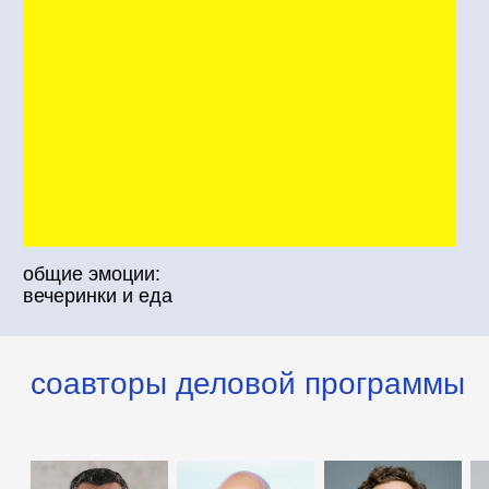
Центральная Азия
деловая программа
неделовая
программа
деловые разговоры
продолжаются за ужином,
а новые идеи появляются
между лекциями и встречами
живое
общение
неформальное
без рамок и ролей
общение