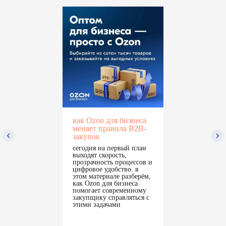
целое десятилетие объединяем
рестораторов, производителей
и поставщиков — тех, кто двигает
индустрию вперёд
присоединяйтесь к бизнес-кампусу
ресторанной индустрии
стать партнёром
как Ozon для бизнеса
партнёры по организации
меняет правила B2B-
закупок
сегодня на первый план
выходят скорость,
прозрачность процессов и
цифровое удобство. в
этом материале разберём,
как Ozon для бизнеса
помогает современному
закупщику справляться с
этими задачами