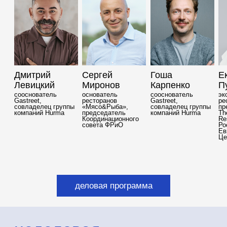
общие эмоции:
среда, в которой
вечеринки и еда
естественно быть
собой
смотреть программу
билеты