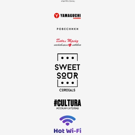
новостей?
напиши свой e-mail, чтобы первым узнавать
о новостях, акциях и прочих фишках от
Gastreet team
mail@example.com
я ознакомлен и согласен с положениями
оферты
я ознакомлен и согласен с положениями
политики в
отношении обработки персональных данных
я предоставляю свое
согласие на обработку персональных
данных
я
согласен получать новости и рекламные рассылки
подписаться