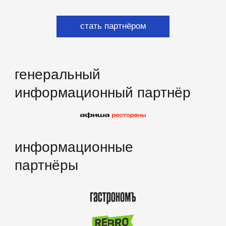
способы оплаты
договор оферта
оферта детского кемпа
«гастритик»
политика в отношении обработки
персональных данных «гастритик»
написать в whatsapp
политика обработки персональных
данных
согласие на обработку
персональных данных
согласие на получение рассылки
согласие на размещение отзывов
8 800 700 93 20 (горячая линия) gastreet — international
restaurant show
услуги оказывает общество с ограниченной
ответственностью «сирокко»
354053, россия, краснодарский край, г. сочи, ул.
фадеева, д. 5, кв. 22
инн 2320238493, огрн 1162366052705